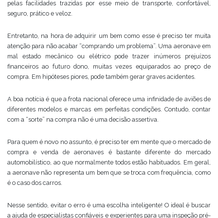
pelas facilidades trazidas por esse meio de transporte, confortável,
seguro, prático e veloz.
Entretanto, na hora de adquirir um bem como esse é preciso ter muita
atenção para não acabar “comprando um problema”. Uma aeronave em
mal estado mecânico ou elétrico pode trazer inúmeros prejuízos
financeiros ao futuro dono, muitas vezes equiparados ao preço de
compra. Em hipóteses piores, pode também gerar graves acidentes.
A boa notícia é que a frota nacional oferece uma infinidade de aviões de
diferentes modelos e marcas em perfeitas condições. Contudo, contar
com a “sorte” na compra não é uma decisão assertiva.
Para quem é novo no assunto, é preciso ter em mente que o mercado de
compra e venda de aeronaves é bastante diferente do mercado
automobilístico, ao que normalmente todos estão habituados. Em geral,
a aeronave não representa um bem que se troca com frequência, como
é o caso dos carros.
Nesse sentido, evitar o erro é uma escolha inteligente! O ideal é buscar
a ajuda de especialistas confiáveis e experientes para uma inspeção pré-