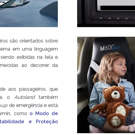
ros são orientados sobre
sistema em uma linguagem
sendo exibidas na tela e
rnecidas ao decorrer da
ade aos passageiros, que
ma, o
Autoland
também
kup
de emergência e está
rmin, como
o Modo de
tabilidade e Proteção