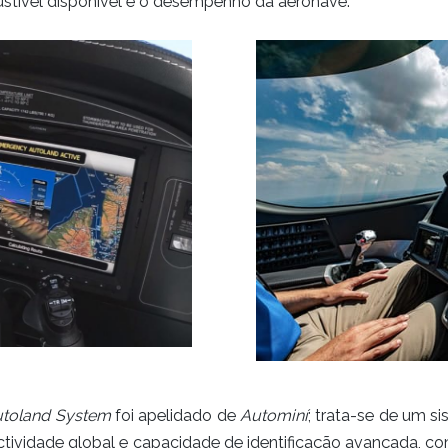
stível disponível e o desempenho da aeronave.
toland System
foi apelidado de
Autominí
; trata-se de um s
ividade global e capacidade de identificação avançada, co